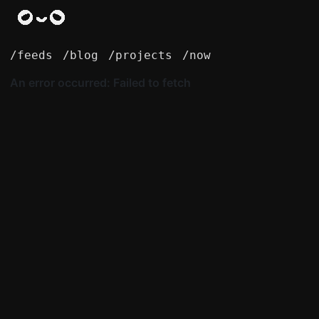
/feeds
/blog
/projects
/now